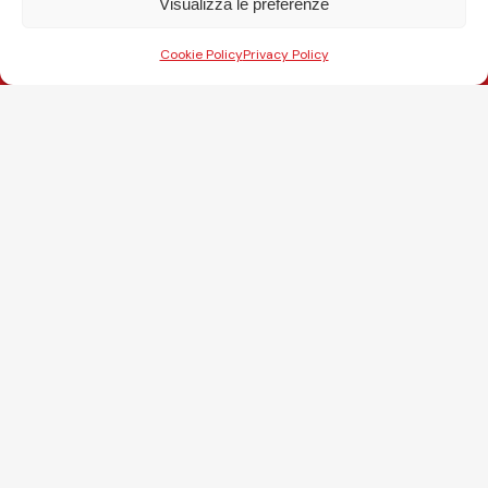
Visualizza le preferenze
Cookie Policy
Privacy Policy
GM Savio Srl / P.IVA 08331850019
Sede legale:
Corso Galileo Ferraris, 146 – 10129 Torino
Sede operativa:
Via Stampatori, 4 – 10122 Torino
Contatti:
Email:
info@coxy.it
Tel: +39.011.1966.5400
Politica dei Cookie e della Privacy
Condizioni Generali di Vendita