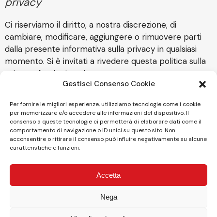
privacy
Ci riserviamo il diritto, a nostra discrezione, di
cambiare, modificare, aggiungere o rimuovere parti
dalla presente informativa sulla privacy in qualsiasi
momento. Si è invitati a rivedere questa politica sulla
privacy di volta in volta.
Gestisci Consenso Cookie
GM Savio Srl
Sede Legale: Corso Galileo Ferraris, 146 – 10129 Torino
Per fornire le migliori esperienze, utilizziamo tecnologie come i cookie
per memorizzare e/o accedere alle informazioni del dispositivo. Il
Sede operativa: Via Stampatori n. 4 – 10122 Torino
consenso a queste tecnologie ci permetterà di elaborare dati come il
Tel. 011 19665400
comportamento di navigazione o ID unici su questo sito. Non
Email: info@gmsavio.com
acconsentire o ritirare il consenso può influire negativamente su alcune
caratteristiche e funzioni.
Email: info@coxy.it
Accetta
Nega