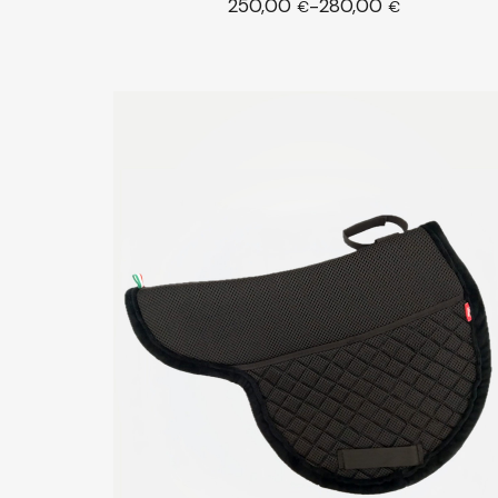
250,00
280,00
-
Sceg
€
€