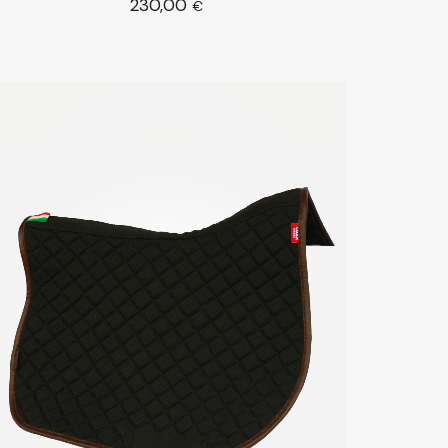
230,00
Scegli
€