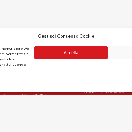
Gestisci Consenso Cookie
er memorizzare e/o
Accetta
e ci permetterà di
 sito. Non
aratteristiche e
Leggi la nostra Politic
trato da GM Savio srl
Condizioni Generali di
o Ferraris, 146 – 10129 Torino
patori 4 – 10122 Torino