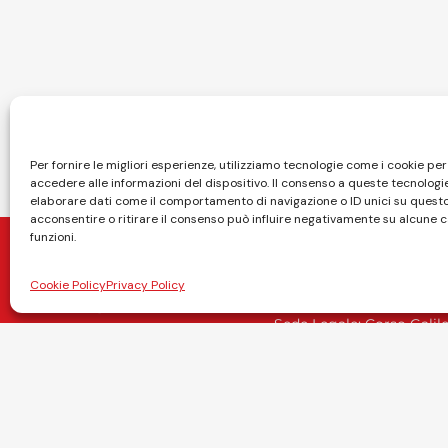
Per fornire le migliori esperienze, utilizziamo tecnologie come i cookie p
accedere alle informazioni del dispositivo. Il consenso a queste tecnologi
elaborare dati come il comportamento di navigazione o ID unici su questo
acconsentire o ritirare il consenso può influire negativamente su alcune c
funzioni.
Cookie Policy
Privacy Policy
COXY® è un brand regis
Sede Legale: Corso Galile
Sede Operativa: Via Stam
Tel: +39.011.1966.5400
Email:
info@coxy.it
P.IVA: IT08331850019