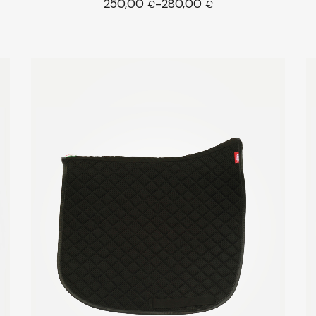
250,00
280,00
-
li
Scegli
€
€