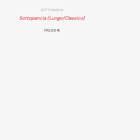
SOTTOPANCIA
Sottopancia (Lungo/Classico)
Scegli
170,00
€