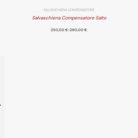
SALVASCHIENA COMPENSATORE
Salvaschiena Compensatore Salto
i
Scegli
250,00
€
-
280,00
€